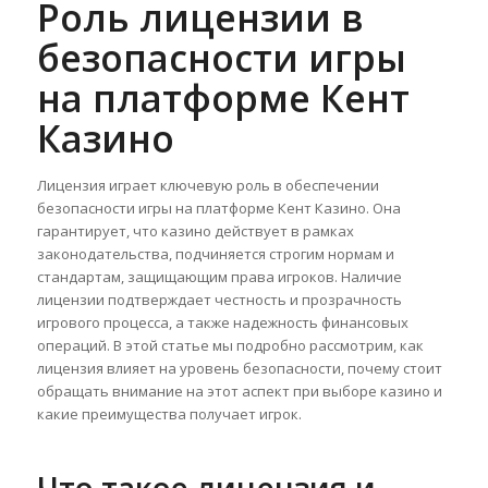
Роль лицензии в
безопасности игры
на платформе Кент
Казино
Лицензия играет ключевую роль в обеспечении
безопасности игры на платформе Кент Казино. Она
гарантирует, что казино действует в рамках
законодательства, подчиняется строгим нормам и
стандартам, защищающим права игроков. Наличие
лицензии подтверждает честность и прозрачность
игрового процесса, а также надежность финансовых
операций. В этой статье мы подробно рассмотрим, как
лицензия влияет на уровень безопасности, почему стоит
обращать внимание на этот аспект при выборе казино и
какие преимущества получает игрок.