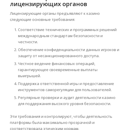
лицензирующих органов
Лицензирующие органы предъявляют к казино
следующие основные требования:
Соответствие технических и программных решений
международным стандартам безопасности и
честности.
Обеспечение конфиденциальности данных игроков и
защиту от несанкционированного доступа.
Честное ведение финансовых операций,
гарантирующее своевременные выплаты
выигрышей.
Поддержка ответственной игры и предоставление
инструментов саморегуляции для пользователей.
Регулярные проверки и аудит деятельности казино
для поддержания высокого уровня безопасности.
Эти требования и контролируют, чтобы деятельность
платформы была максимально прозрачной и
соответствовала этическим нормам.