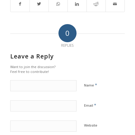
0
REPLIES
Leave a Reply
Want to join the discussion?
Feel free to contribute!
*
Name
*
Email
Website