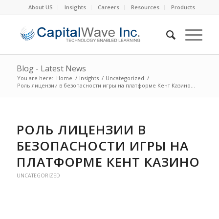
About US
Insights
Careers
Resources
Products
Blog - Latest News
You are here:
Home
/
Insights
/
Uncategorized
/
Роль лицензии в безопасности игры на платформе Кент Казино...
РОЛЬ ЛИЦЕНЗИИ В
БЕЗОПАСНОСТИ ИГРЫ НА
ПЛАТФОРМЕ КЕНТ КАЗИНО
UNCATEGORIZED