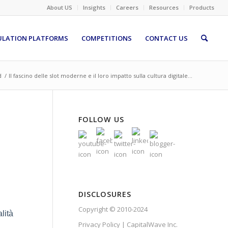
About US
Insights
Careers
Resources
Products
ULATION PLATFORMS
COMPETITIONS
CONTACT US
d
/
Il fascino delle slot moderne e il loro impatto sulla cultura digitale...
FOLLOW US
DISCLOSURES
Copyright © 2010-2024
lità
Privacy Policy | CapitalWave Inc.