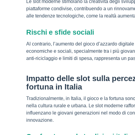
Le slot moderne stimolano la creatività degli svilup
piattaforme condivise, contribuendo a un rinnovamen
alle tendenze tecnologiche, come la realtà aumentat
Rischi e sfide sociali
Al contrario, l’aumento del gioco d’azzardo digital
economiche e sociali, specialmente tra i più giovani
anti-riciclaggio e limiti di spesa, rappresenta un pas
Impatto delle slot sulla percez
fortuna in Italia
Tradizionalmente, in Italia, il gioco e la fortuna sono 
nella cultura rurale e urbana. Le slot moderne raff
influenzano le giovani generazioni nel modo di conce
innovazione.