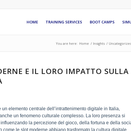
HOME
TRAINING SERVICES
BOOT CAMPS
SIM
You are here:
Home
/
Insights
/
Uncategorize
DERNE E IL LORO IMPATTO SULLA
A
un elemento centrale dell’intrattenimento digitale in Italia,
a anche un fenomeno culturale complesso. La loro presenza si
, influenzando la percezione del gioco, della fortuna e della socia
mo come le slot moderne abbiano trasformato la cultura digitale