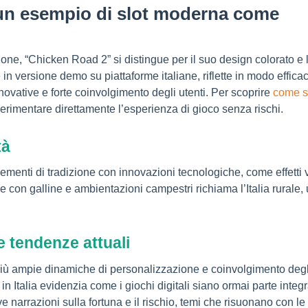
 un esempio di slot moderna come
one, “Chicken Road 2” si distingue per il suo design colorato e 
in versione demo su piattaforme italiane, riflette in modo efficac
innovative e forte coinvolgimento degli utenti. Per scoprire
come s
 sperimentare direttamente l’esperienza di gioco senza rischi.
tà
menti di tradizione con innovazioni tecnologiche, come effetti v
rale con galline e ambientazioni campestri richiama l’Italia rurale,
e tendenze attuali
 più ampie dinamiche di personalizzazione e coinvolgimento degl
 in Italia evidenzia come i giochi digitali siano ormai parte integ
narrazioni sulla fortuna e il rischio, temi che risuonano con le