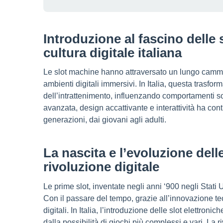
Introduzione al fascino delle 
cultura digitale italiana
Le slot machine hanno attraversato un lungo cammi
ambienti digitali immersivi. In Italia, questa tras
dell’intrattenimento, influenzando comportamenti soc
avanzata, design accattivante e interattività ha cont
generazioni, dai giovani agli adulti.
La nascita e l’evoluzione dell
rivoluzione digitale
Le prime slot, inventate negli anni ‘900 negli Sta
Con il passare del tempo, grazie all’innovazione tec
digitali. In Italia, l’introduzione delle slot elettron
dalla possibilità di giochi più complessi e vari. La r