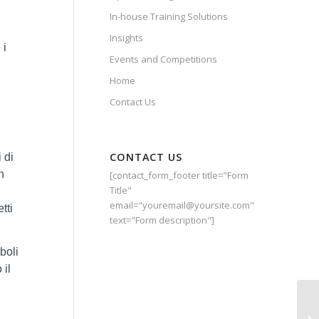
In-house Training Solutions
Insights
 i
Events and Competitions
Home
Contact Us
CONTACT US
 di
n
[contact_form_footer title="Form
Title"
email="youremail@yoursite.com"
tti
text="Form description"]
boli
 il
To
Vo