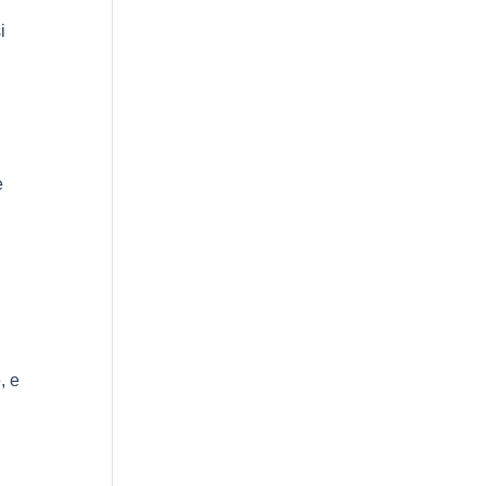
i
e
, e