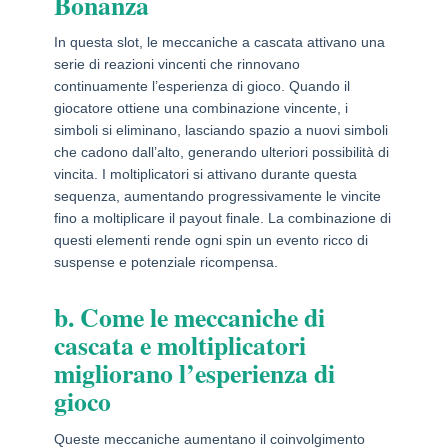
Bonanza
In questa slot, le meccaniche a cascata attivano una
serie di reazioni vincenti che rinnovano
continuamente l’esperienza di gioco. Quando il
giocatore ottiene una combinazione vincente, i
simboli si eliminano, lasciando spazio a nuovi simboli
che cadono dall’alto, generando ulteriori possibilità di
vincita. I moltiplicatori si attivano durante questa
sequenza, aumentando progressivamente le vincite
fino a moltiplicare il payout finale. La combinazione di
questi elementi rende ogni spin un evento ricco di
suspense e potenziale ricompensa.
b. Come le meccaniche di
cascata e moltiplicatori
migliorano l’esperienza di
gioco
Queste meccaniche aumentano il coinvolgimento