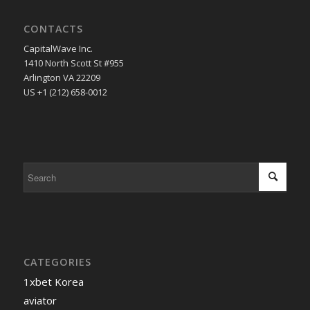
CONTACTS
CapitalWave Inc.
1410 North Scott St #955
Arlington VA 22209
US +1 (212) 658-0012
CATEGORIES
1xbet Korea
aviator