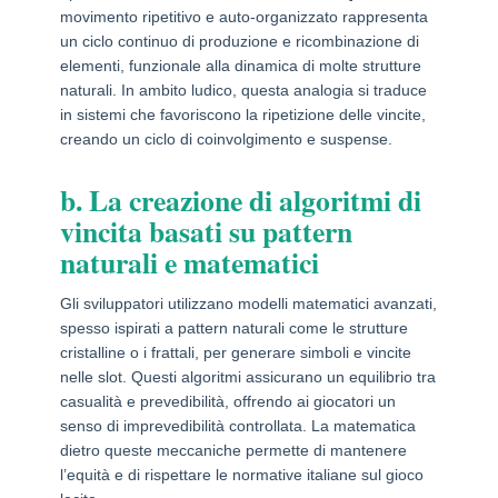
movimento ripetitivo e auto-organizzato rappresenta
un ciclo continuo di produzione e ricombinazione di
elementi, funzionale alla dinamica di molte strutture
naturali. In ambito ludico, questa analogia si traduce
in sistemi che favoriscono la ripetizione delle vincite,
creando un ciclo di coinvolgimento e suspense.
b. La creazione di algoritmi di
vincita basati su pattern
naturali e matematici
Gli sviluppatori utilizzano modelli matematici avanzati,
spesso ispirati a pattern naturali come le strutture
cristalline o i frattali, per generare simboli e vincite
nelle slot. Questi algoritmi assicurano un equilibrio tra
casualità e prevedibilità, offrendo ai giocatori un
senso di imprevedibilità controllata. La matematica
dietro queste meccaniche permette di mantenere
l’equità e di rispettare le normative italiane sul gioco