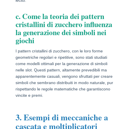
lecito.
c. Come la teoria dei pattern
cristallini di zucchero influenza
la generazione dei simboli nei
giochi
I pattern cristallini di zucchero, con le loro forme
geometriche regolari e ripetitive, sono stati studiati
come modelli ottimali per la generazione di simboli
nelle slot. Questi pattern, altamente prevedibili ma
apparentemente casuali, vengono sfruttati per creare
simboli che sembrano distribuiti in modo naturale, pur
rispettando le regole matematiche che garantiscono
vincite e premi.
3. Esempi di meccaniche a
cascata e moltiplicatori