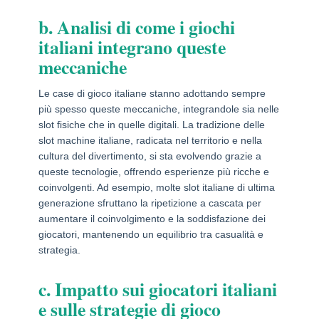
b. Analisi di come i giochi
italiani integrano queste
meccaniche
Le case di gioco italiane stanno adottando sempre
più spesso queste meccaniche, integrandole sia nelle
slot fisiche che in quelle digitali. La tradizione delle
slot machine italiane, radicata nel territorio e nella
cultura del divertimento, si sta evolvendo grazie a
queste tecnologie, offrendo esperienze più ricche e
coinvolgenti. Ad esempio, molte slot italiane di ultima
generazione sfruttano la ripetizione a cascata per
aumentare il coinvolgimento e la soddisfazione dei
giocatori, mantenendo un equilibrio tra casualità e
strategia.
c. Impatto sui giocatori italiani
e sulle strategie di gioco