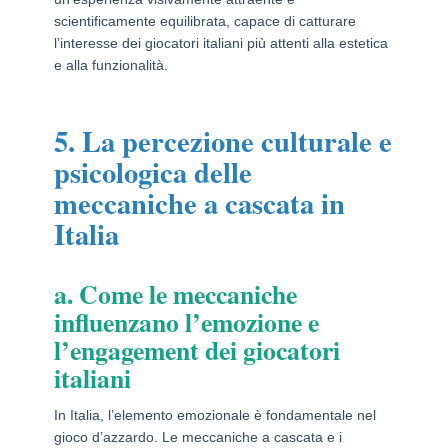
scientificamente equilibrata, capace di catturare
l’interesse dei giocatori italiani più attenti alla estetica
e alla funzionalità.
5. La percezione culturale e
psicologica delle
meccaniche a cascata in
Italia
a. Come le meccaniche
influenzano l’emozione e
l’engagement dei giocatori
italiani
In Italia, l’elemento emozionale è fondamentale nel
gioco d’azzardo. Le meccaniche a cascata e i