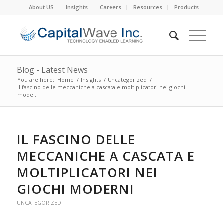
About US
Insights
Careers
Resources
Products
Blog - Latest News
You are here:
Home
/
Insights
/
Uncategorized
/
Il fascino delle meccaniche a cascata e moltiplicatori nei giochi
mode...
IL FASCINO DELLE
MECCANICHE A CASCATA E
MOLTIPLICATORI NEI
GIOCHI MODERNI
UNCATEGORIZED