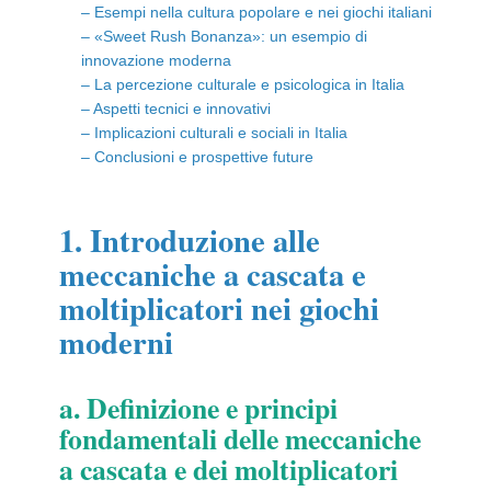
– Esempi nella cultura popolare e nei giochi italiani
– «Sweet Rush Bonanza»: un esempio di
innovazione moderna
– La percezione culturale e psicologica in Italia
– Aspetti tecnici e innovativi
– Implicazioni culturali e sociali in Italia
– Conclusioni e prospettive future
1. Introduzione alle
meccaniche a cascata e
moltiplicatori nei giochi
moderni
a. Definizione e principi
fondamentali delle meccaniche
a cascata e dei moltiplicatori