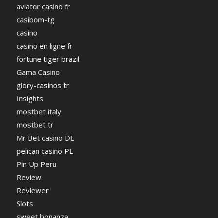
aviator casino fr
casibom-tg
casino
casino en ligne fr
fortune tiger brazil
Gama Casino
glory-casinos tr
Insights
mostbet italy
mostbet tr
Mr Bet casino DE
pelican casino PL
Pin Up Peru
Review
Reviewer
Slots
sweet bonanza