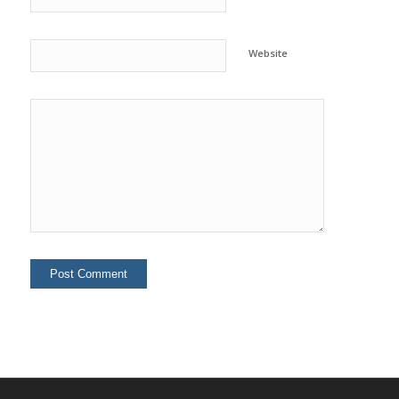
Website