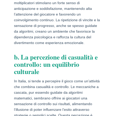
moltiplicatori stimolano un forte senso di
anticipazione e soddisfazione, mantenendo alta
l’attenzione del giocatore e favorendo un
coinvolgimento continuo. La ripetizione di vincite e la
sensazione di progresso, anche se spesso guidate
da algoritmi, creano un ambiente che favorisce la
dipendenza psicologica e rafforza la cultura del
divertimento come esperienza emozionale.
b. La percezione di casualità e
controllo: un equilibrio
culturale
In Italia, si tende a percepire il gioco come un’attività
che combina casualità e controllo. Le meccaniche a
cascata, pur essendo guidate da algoritmi
matematici, sembrano offrire ai giocatori una
sensazione di controllo sui risultati, alimentando
l’illusione di poter influenzare l’esito attraverso
strategie o semplici scelte. Questa percezione è