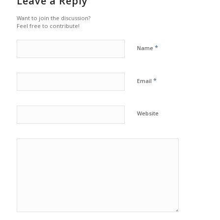
Leave a Reply
Want to join the discussion?
Feel free to contribute!
*
Name
*
Email
Website