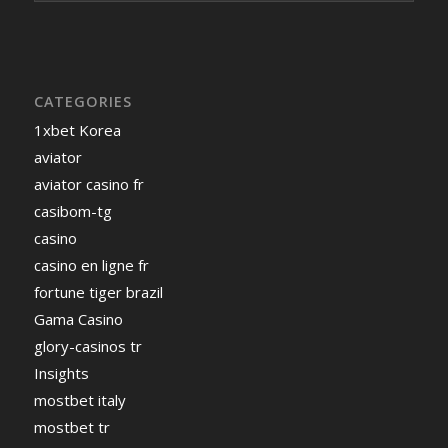
CATEGORIES
1xbet Korea
aviator
aviator casino fr
casibom-tg
casino
casino en ligne fr
fortune tiger brazil
Gama Casino
glory-casinos tr
Insights
mostbet italy
mostbet tr