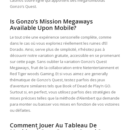
casinos sobre ligne qui apportent des méga-tombolas
Gonzo’s Quest.
Is Gonzo’s Mission Megaways
Available Upon Mobile?
Le tout crée une expérience sensorielle complète, comme
dans le cas où vous exploriez réellement les ruines d’El
Dorado. Ainsi, serve plus de simplicité, n’hésitez pas à
découvrir notre variation gratuite, accessible en se promenant
sur cette page. Sans oublier la variation Gonzo’s Quest
Megaways, fruit de la collaboration entre Netentertainment et
Red Tiger woods Gaming. Et si vous aimez are generally
thématique de Gonzo’s Quest, testez parfois des jeux
d’aventure similaires tels que Book of Dead de Play’n GO.
Surtout si, en perfect, vous utilisez parfois des stratégies de
mises précises telles que la méthode d’Alembert qui demande
para monter ou baisser vos mises en fonction de vos victoires
ou défaites.
Comment Jouer Au Tableau De