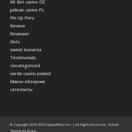
Mr Bet casino DE
pelican casino PL
Pin Up Peru
Review
Reviewer
Slots
sweet bonanza
Testimonials
Uncategorized
verde casino poland
Макси-обзорник
сателлиты
© Copyright 2010-2024 CapitalWave Inc. | All Rights Reserved -
Enfold
Theme by Kriesi