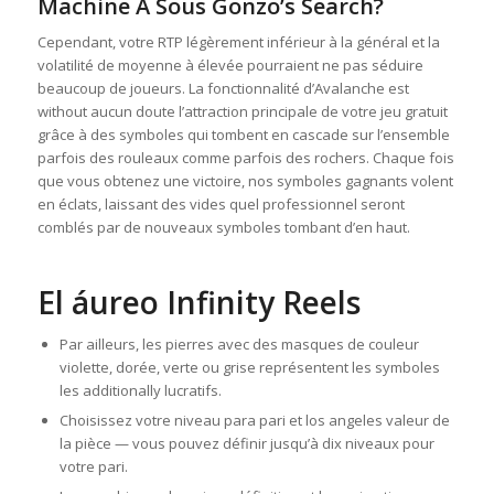
Machine À Sous Gonzo’s Search?
Cependant, votre RTP légèrement inférieur à la général et la
volatilité de moyenne à élevée pourraient ne pas séduire
beaucoup de joueurs. La fonctionnalité d’Avalanche est
without aucun doute l’attraction principale de votre jeu gratuit
grâce à des symboles qui tombent en cascade sur l’ensemble
parfois des rouleaux comme parfois des rochers. Chaque fois
que vous obtenez une victoire, nos symboles gagnants volent
en éclats, laissant des vides quel professionnel seront
comblés par de nouveaux symboles tombant d’en haut.
El áureo Infinity Reels
Par ailleurs, les pierres avec des masques de couleur
violette, dorée, verte ou grise représentent les symboles
les additionally lucratifs.
Choisissez votre niveau para pari et los angeles valeur de
la pièce — vous pouvez définir jusqu’à dix niveaux pour
votre pari.