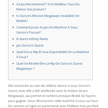
Ce Jeu Recommend T-il Un Meilleur Taux De
Retour Aux Joueurs?
Is Gonzo’s Mission Megaways Available On
Mobile?
Comment Jouer Au Jeu De Machine À Sous
Gonzo’s Pursuit?
El áureo Infinity Reels
Jeu Gonzo’s Quest
Quel Est Le Rtp Et Una Disponibilité De La Machine
À Sous?
Quel Se Révèle Être Le Rtp De Gonzo’s Quest
Megaways ?
Elle est basée au sein de célèbre device à sous Gonzo’s
Quest, mais elle a été améliorée avec le moteur de jeu
Megaways, qui permet el nombre presque illimité de façons
para gagner. Vous découvrirez cette machine à sous sur tous
les casinos en ligne en partenariat avec l’éditeur man jeu Red