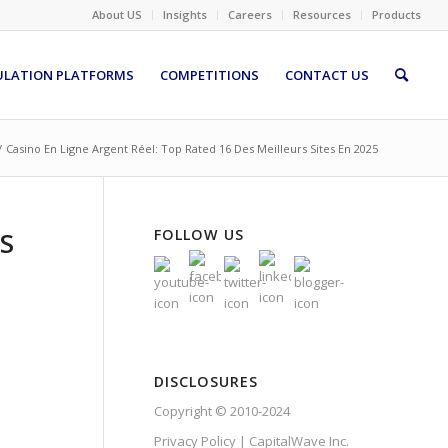
About US
Insights
Careers
Resources
Products
ULATION PLATFORMS
COMPETITIONS
CONTACT US
/
Casino En Ligne Argent Réel: Top Rated 16 Des Meilleurs Sites En 2025
S
FOLLOW US
DISCLOSURES
Copyright © 2010-2024
Privacy Policy | CapitalWave Inc.