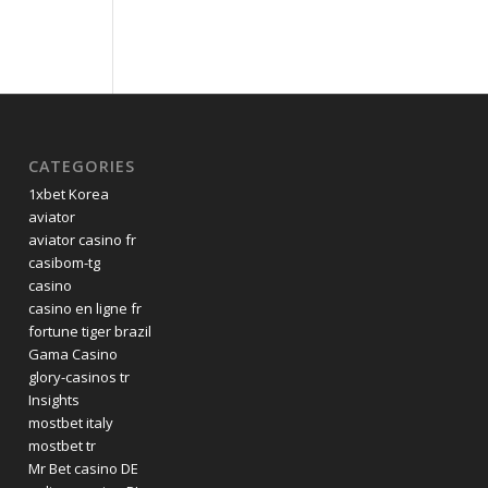
CATEGORIES
1xbet Korea
aviator
aviator casino fr
casibom-tg
casino
casino en ligne fr
fortune tiger brazil
Gama Casino
glory-casinos tr
Insights
mostbet italy
mostbet tr
Mr Bet casino DE