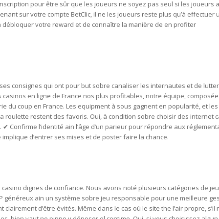
inscription pour être sûr que les joueurs ne soyez pas seul si les joueurs 
nant sur votre compte BetClic, il ne les joueurs reste plus qu’à effectuer 
ra débloquer votre reward et de connaître la manière de en profiter
ses consignes qui ont pour but sobre canaliser les internautes et de lutter
 casinos en ligne de France nos plus profitables, notre équipe, composée
rie du coup en France. Les equipment à sous gagnent en popularité, et les
 roulette restent des favoris. Oui, à condition sobre choisir des internet 
J). ✔ Confirme l’identité ain l’âge d’un parieur pour répondre aux réglement
implique d’entrer ses mises et de poster faire la chance.
obre casino dignes de confiance. Nous avons noté plusieurs catégories de je
P généreux ain un système sobre jeu responsable pour une meilleure ges
clairement d’être évités. Même dans le cas où le site the l’air propre, s’il 
uses, bien vaut ne pippo y déposer el centime. Oui, si vous choisissez algun