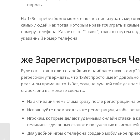
пароль.
На 1xBet пребезбожно можете полностью изучать мир онл
самых людей, как тогда, которым нравится играть в самые
номеру телефона. Касается от “1 клик”, только в путем 
указанный номер телефона.
же Зарегистрироваться Че
Рулетка — одна один старейших и наиболее важных игр” “
регрессной утверждать, что 1xBet просто имеет довольно 
реальном времени, то 1xBet, если, не лучший сайт для в
ставок, они вы можете сделать.
Их активация немыслима сразу после регистрации на о
Используйте промокод также регистрации, чтобы акт
Игрокам, которые делают удачными онлайн ставки а ка
величины сделанных ставок и полученных выигрышей.
Для удобной игры с телефона создано мобильное прило
Login And Play On The Web Pokies