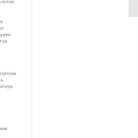
а потом
Es
ся
тот
нужен
t за
ероятном
на
литную
ение