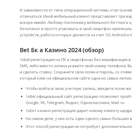
И зависимости от типа операционной системы этап скачи
отличаться. Иной мобильный клиент представляет три вар
вскоре имейл. Любому поклоннику мобильного беттинга о
безопасно и просто упаковать в свой смартфон оригина
устройств, работа которых делается за счет OS Android и i
Bet Бк а Казино 2024 (обзор)
1xbet регистрация на ПК и смартфонах без верификации в
SMS, либо вместо логина укажите свой номер телефона. В
и сделать ставку. Сохраните свои логин и пароль, со эти
который клик на официальном сайте одна из самых легких
Чтобы войти в свою учетную запись, введите логин же
1xBet официальный сайт регистрацию позволяет пройти
Google, VK, Telegram, Яндекс, Одноклассники, Mail. ru.
1хБет казино регистрация дарит новому клиенту щедр
На самом деле, у них есть один одного самых больших 
Этот способ регистрации не потребует дополнительно