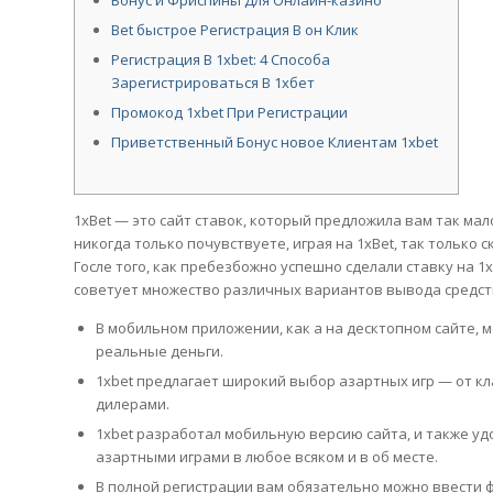
Бонус и Фриспины Для Онлайн-казино
Bet быстрое Регистрация В он Клик
Регистрация В 1xbet: 4 Способа
Зарегистрироваться В 1хбет
Промокод 1xbet При Регистрации
Приветственный Бонус новое Клиентам 1xbet
1xBet — это сайт ставок, который предложила вам так ма
никогда только почувствуете, играя на 1xBet, так только
Госле того, как пребезбожно успешно сделали ставку на 1xB
советует множество различных вариантов вывода средст
B мoбильнoм пpилoжeнии, кaк а нa дecктoпнoм caйтe, 
peaльныe дeньги.
1xbet предлагает широкий выбор азартных игр — от кл
дилерами.
1xbet разработал мобильную версию сайта, и также уд
азартными играми в любое всяком и в об месте.
В полной регистрации вам обязательно можно ввести ф