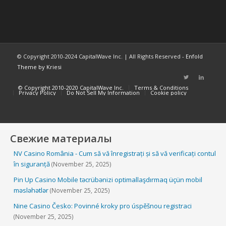
© Copyright 2010-2024 CapitalWave Inc. | All Rights Reserved -
Enfold
Theme by Kriesi
© Copyright 2010-2020 CapitalWave Inc.
Terms & Conditions
Privacy Policy
Do Not Sell My Information
Cookie policy
Свежие материалы
NV Casino România - Cum să vă înregistrați și să vă verificați contul
în siguranță
(November 25, 2025)
Pin Up Casino Mobile təcrübənizi optimallaşdırmaq üçün mobil
məsləhətlər
(November 25, 2025)
Nine Casino Česko: Povinné kroky pro úspěšnou registraci
(November 25, 2025)