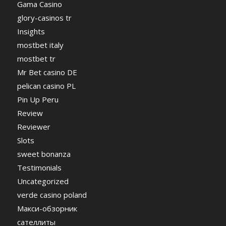
Gama Casino
glory-casinos tr
Insights
mostbet italy
mostbet tr
Mr Bet casino DE
pelican casino PL
Pin Up Peru
Review
Reviewer
Slots
sweet bonanza
Testimonials
Uncategorized
verde casino poland
Макси-обзорник
сателлиты