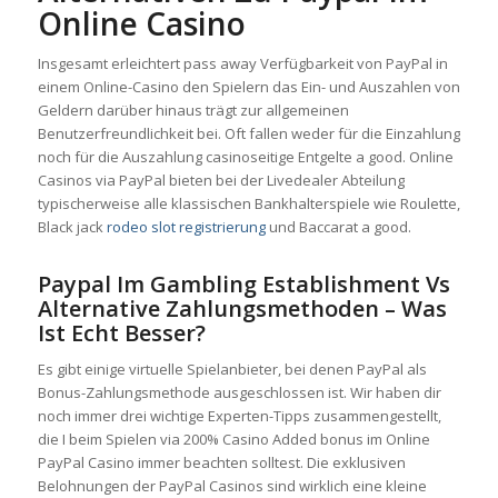
Online Casino
Insgesamt erleichtert pass away Verfügbarkeit von PayPal in
einem Online-Casino den Spielern das Ein- und Auszahlen von
Geldern darüber hinaus trägt zur allgemeinen
Benutzerfreundlichkeit bei. Oft fallen weder für die Einzahlung
noch für die Auszahlung casinoseitige Entgelte a good. Online
Casinos via PayPal bieten bei der Livedealer Abteilung
typischerweise alle klassischen Bankhalterspiele wie Roulette,
Black jack
rodeo slot registrierung
und Baccarat a good.
Paypal Im Gambling Establishment Vs
Alternative Zahlungsmethoden – Was
Ist Echt Besser?
Es gibt einige virtuelle Spielanbieter, bei denen PayPal als
Bonus-Zahlungsmethode ausgeschlossen ist. Wir haben dir
noch immer drei wichtige Experten-Tipps zusammengestellt,
die I beim Spielen via 200% Casino Added bonus im Online
PayPal Casino immer beachten solltest. Die exklusiven
Belohnungen der PayPal Casinos sind wirklich eine kleine