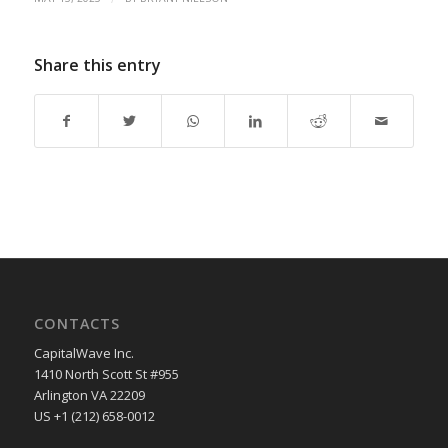
Share this entry
CONTACTS
CapitalWave Inc.
1410 North Scott St #955
Arlington VA 22209
US +1 (212) 658-0012